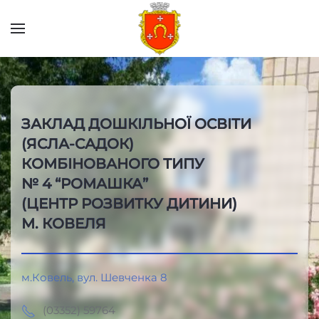
Skip to main content
ЗАКЛАД ДОШКІЛЬНОЇ ОСВІТИ
(ЯСЛА-САДОК)
КОМБІНОВАНОГО ТИПУ
№ 4 “РОМАШКА”
(ЦЕНТР РОЗВИТКУ ДИТИНИ)
М. КОВЕЛЯ
м.Ковель, вул. Шевченка 8
(03352) 59764