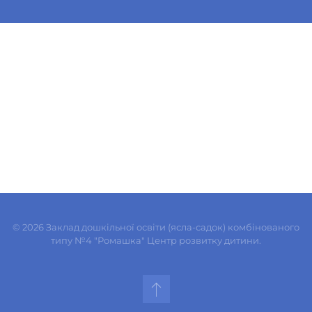
©
2026
Заклад дошкільної освіти (ясла-садок) комбінованого
типу №4 "Ромашка" Центр розвитку дитини.