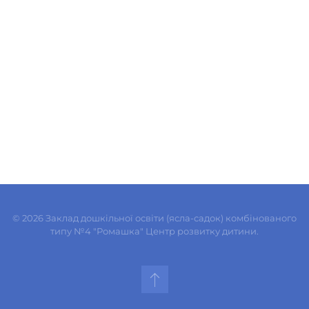
©
2026
Заклад дошкільної освіти (ясла-садок) комбінованого
типу №4 "Ромашка" Центр розвитку дитини.