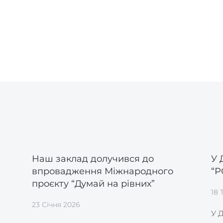
Наш заклад долучився до
У
впровадження Міжнародного
“
проєкту “Думай на рівних”
18 
23 Січня 2026
У 