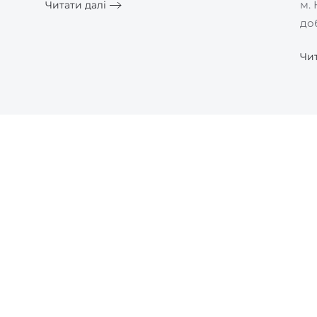
м. 
Читати далі
до
Чит