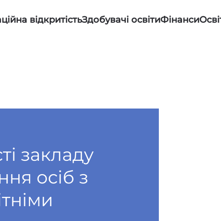
ційна відкритість
Здобувачі освіти
Фінанси
Осві
ті закладу
ння осіб з
ітніми