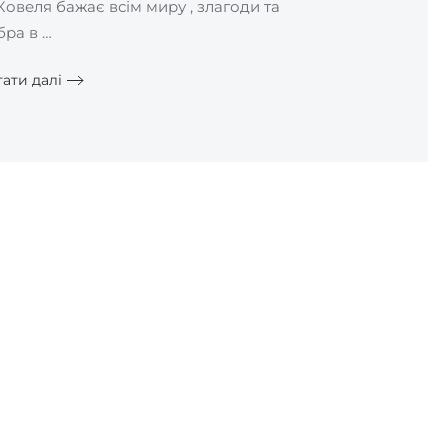
Ковеля бажає всім миру , злагоди та
бра в …
ати далі