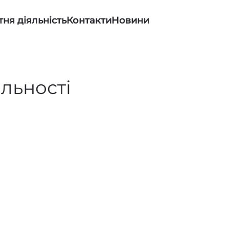
тня діяльність
Контакти
Новини
яльності