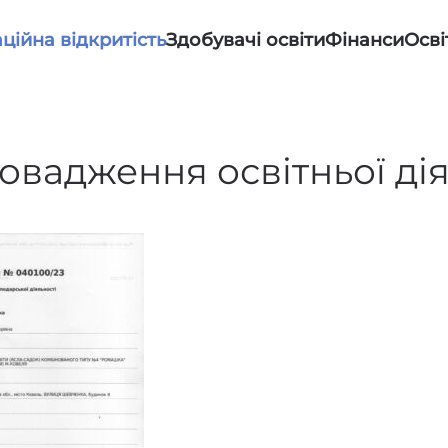
ційна відкритість
Здобувачі освіти
Фінанси
Осві
овадження освітньої ді