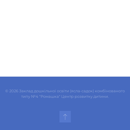
©
2026
Заклад дошкільної освіти (ясла-садок) комбінованого
типу №4 "Ромашка" Центр розвитку дитини.